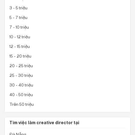
Thị xã Thủ Dầu Một, Bình Dương
3 - 5 triệu
Quận Thanh Khê, Đà Nẵng
Quận 1, Hồ Chí Minh
5 - 7 triệu
7 - 10 triệu
Top công ty đang tuyển dụng creative director
10 - 12 triệu
Hoàng An Nhiên Group
Công ty tnhh thương mại thiên thủy mộc
12 - 15 triệu
Nhà hàng Pizza 4P's
15 - 20 triệu
Pizza 4P's
20 - 25 triệu
DNSE Securities
25 - 30 triệu
30 - 40 triệu
40 - 50 triệu
Trên 50 triệu
Tìm việc làm creative director tại
Đà Nẵng