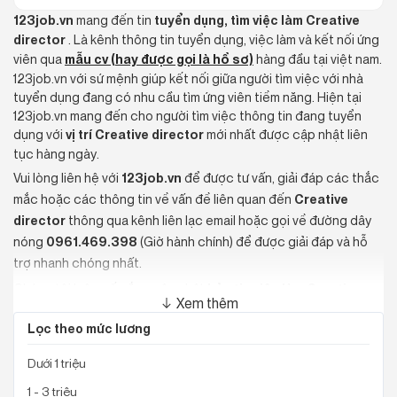
visual designer
123job.vn
mang đến tin
tuyển dụng, tìm việc làm Creative
graphic designer
director
. Là kênh thông tin tuyển dụng, việc làm và kết nối ứng
web designer
viên qua
mẫu cv (hay được gọi là hồ sơ)
hàng đầu tại việt nam.
ui designer
123job.vn với sứ mệnh giúp kết nối giữa người tìm việc với nhà
senior graphic designer
tuyển dụng đang có nhu cầu tìm ứng viên tiềm năng. Hiện tại
lead product designer
123job.vn mang đến cho người tìm việc thông tin đang tuyển
dụng với
vị trí Creative director
mới nhất được cập nhật liên
creative artworker
tục hàng ngày.
ux manager
Vui lòng liên hệ với
123job.vn
để được tư vấn, giải đáp các thắc
senior ux designer
mắc hoặc các thông tin về vấn đề liên quan đến
Creative
head of design
director
thông qua kênh liên lạc email hoặc gọi về đường dây
content designer
nóng
0961.469.398
(Giờ hành chính) để được giải đáp và hỗ
digital designer
trợ nhanh chóng nhất.
Top địa điểm tuyển dụng creative director
Chúng tôi luôn cố gắng cập nhật
bản tin việc làm Creative
Xem thêm
director
liên tục với tin tốt nhất để mang đến cho người tìm
Nam Từ Liêm, Hà Nội
Lọc theo mức lương
việc một cơ hội việc làm và môi trường tốt nhất để làm việc.
Tân Bình, Hồ Chí Minh
Quận 3, Hồ Chí Minh
Dưới 1 triệu
Đống Đa, Hà Nội
1 - 3 triệu