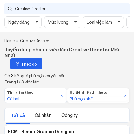
Creative Director
Ngày đăng
Mức lương
Loại việc làm
C
Home
Creative Director
Tuyển dụng nhanh, việc làm Creative Director Mới
Nhất
Theo dõi
Có
3
kết quả phù hợp với yêu cầu.
Trang 1 / 3 việc làm
Tìm kiếm theo:
Ưu tiên hiển thị theo:
Cả hai
Phù hợp nhất
Cá nhân
Công ty
Tất cả
HCM - Senior Graphic Designer