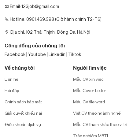
Email: 123job@gmail.com
Hotline: 0961.469.398 (Giờ hành chính T2-T6)
Địa chỉ: 102 Thái Thịnh, Đống Đa, Hà Nội
Cộng đồng của chúng tôi
|
|
|
Facebook
Youtobe
Linkedin
Tiktok
Về chúng tôi
Người tìm việc
Liên hệ
Mẫu CV xin việc
Hỏi đáp
Mẫu Cover Letter
Chính sách bảo mật
Mẫu CV file word
Giải quyết khiếu nại
Viết CV theo ngành nghề
Điều khoản dịch vụ
Mẫu CV tham khảo theo vị trí
Trắc nghiệm MBTI