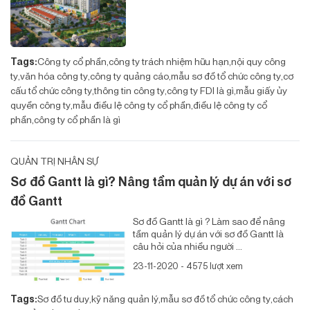
Tags:
Công ty cổ phần
công ty trách nhiệm hữu hạn
nội quy công
ty
văn hóa công ty
công ty quảng cáo
mẫu sơ đồ tổ chức công ty
cơ
cấu tổ chức công ty
thông tin công ty
công ty FDI là gì
mẫu giấy ủy
quyền công ty
mẫu điều lệ công ty cổ phần
điều lệ công ty cổ
phần
công ty cổ phần là gì
QUẢN TRỊ NHÂN SỰ
Sơ đồ Gantt là gì? Nâng tầm quản lý dự án với sơ
đồ Gantt
Sơ đồ Gantt là gì ? Làm sao để nâng
tầm quản lý dự án với sơ đồ Gantt là
câu hỏi của nhiều người ...
23-11-2020 - 4575 lượt xem
Tags:
Sơ đồ tư duy
kỹ năng quản lý
mẫu sơ đồ tổ chức công ty
cách