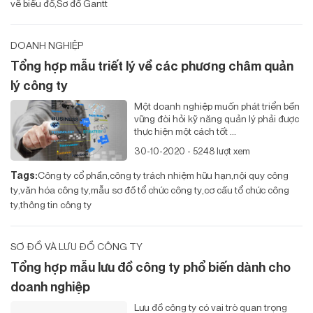
vẽ biểu đồ
Sơ đồ Gantt
DOANH NGHIỆP
Tổng hợp mẫu triết lý về các phương châm quản
lý công ty
Một doanh nghiệp muốn phát triển bền
vững đòi hỏi kỹ năng quản lý phải được
thực hiện một cách tốt ...
30-10-2020 - 5248 lượt xem
Tags:
Công ty cổ phần
công ty trách nhiệm hữu hạn
nội quy công
ty
văn hóa công ty
mẫu sơ đồ tổ chức công ty
cơ cấu tổ chức công
ty
thông tin công ty
SƠ ĐỒ VÀ LƯU ĐỒ CÔNG TY
Tổng hợp mẫu lưu đồ công ty phổ biến dành cho
doanh nghiệp
Lưu đồ công ty có vai trò quan trọng