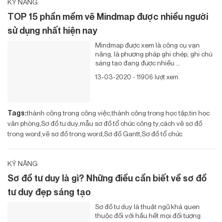
KỸ NĂNG
TOP 15 phần mềm vẽ Mindmap được nhiều người
sử dụng nhất hiện nay
Mindmap được xem là công cụ vạn
năng, là phương pháp ghi chép, ghi chú
sáng tạo đang được nhiều ...
13-03-2020 - 11906 lượt xem
Tags:
thành công trong công việc
thành công trong học tập
tin học
văn phòng
Sơ đồ tư duy
mẫu sơ đồ tổ chức công ty
cách vẽ sơ đồ
trong word
vẽ sơ đồ trong word
Sơ đồ Gantt
Sơ đồ tổ chức
KỸ NĂNG
Sơ đồ tư duy là gì? Những điều cần biết về sơ đồ
tư duy đẹp sáng tạo
Sơ đồ tư duy là thuật ngữ khá quen
thuộc đối với hầu hết mọi đối tượng