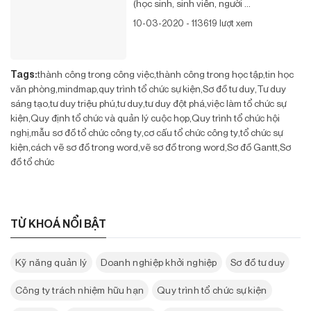
(học sinh, sinh viên, người ...
10-03-2020 - 113619 lượt xem
Tags:
thành công trong công việc
thành công trong học tập
tin học
văn phòng
mindmap
quy trình tổ chức sự kiện
Sơ đồ tư duy
Tư duy
sáng tạo
tư duy triệu phú
tư duy
tư duy đột phá
việc làm tổ chức sự
kiện
Quy định tổ chức và quản lý cuộc họp
Quy trình tổ chức hội
nghị
mẫu sơ đồ tổ chức công ty
cơ cấu tổ chức công ty
tổ chức sự
kiện
cách vẽ sơ đồ trong word
vẽ sơ đồ trong word
Sơ đồ Gantt
Sơ
đồ tổ chức
TỪ KHOÁ NỔI BẬT
Kỹ năng quản lý
Doanh nghiệp khởi nghiệp
Sơ đồ tư duy
Công ty trách nhiệm hữu hạn
Quy trình tổ chức sự kiện