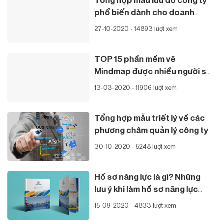
phổ biến dành cho doanh
nghiệp
27-10-2020 - 14893 lượt xem
TOP 15 phần mềm vẽ
Mindmap được nhiều người sử
dụng nhất hiện nay
13-03-2020 - 11906 lượt xem
Tổng hợp mẫu triết lý về các
phương châm quản lý công ty
30-10-2020 - 5248 lượt xem
Hồ sơ năng lực là gì? Những
lưu ý khi làm hồ sơ năng lực
công ty
15-09-2020 - 4833 lượt xem