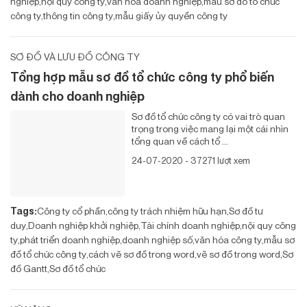
nghiệp
nội quy công ty
văn hóa doanh nghiệp
mẫu sơ đồ tổ chức
công ty
thông tin công ty
mẫu giấy ủy quyền công ty
SƠ ĐỒ VÀ LƯU ĐỒ CÔNG TY
Tổng hợp mẫu sơ đồ tổ chức công ty phổ biến
dành cho doanh nghiệp
Sơ đồ tổ chức công ty có vai trò quan
trọng trong việc mang lại một cái nhìn
tổng quan về cách tổ ...
24-07-2020 - 37271 lượt xem
Tags:
Công ty cổ phần
công ty trách nhiệm hữu hạn
Sơ đồ tư
duy
Doanh nghiệp khởi nghiệp
Tài chính doanh nghiệp
nội quy công
ty
phát triển doanh nghiệp
doanh nghiệp số
văn hóa công ty
mẫu sơ
đồ tổ chức công ty
cách vẽ sơ đồ trong word
vẽ sơ đồ trong word
Sơ
đồ Gantt
Sơ đồ tổ chức